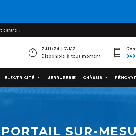
 garanti !
24H/24 | 7J/7
Con
Disponible à tout moment
048
ELECTRICITÉ
SERRURERIE
CHÂSSIS
RÉNOVA
 PORTAIL SUR-MES