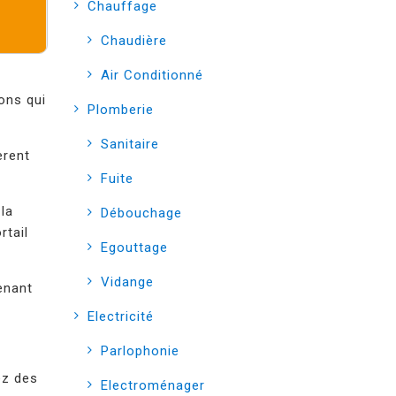
Chauffage
Chaudière
Air Conditionné
sons qui
Plomberie
Sanitaire
èrent
Fuite
 la
Débouchage
rtail
Egouttage
Vidange
tenant
Electricité
Parlophonie
ez des
Electroménager