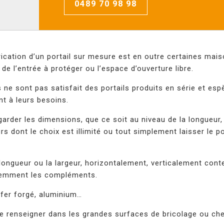
0489 70 98 98
brication d’un portail sur mesure est en outre certaines mai
e l’entrée à protéger ou l’espace d’ouverture libre.
ne sont pas satisfait des portails produits en série et esp
t à leurs besoins.
garder les dimensions, que ce soit au niveau de la longueur,
rs dont le choix est illimité ou tout simplement laisser le po
a longueur ou la largeur, horizontalement, verticalement con
idemment les compléments.
 fer forgé, aluminium…
 se renseigner dans les grandes surfaces de bricolage ou ch