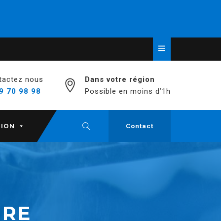
tactez nous
Dans votre région
9 70 98 98
Possible en moins d’1h
TION
Contact
URE