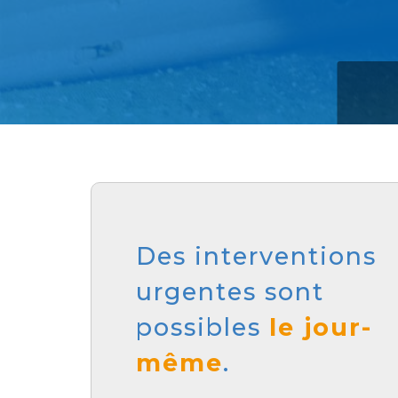
Des interventions
urgentes sont
possibles
le jour-
même
.