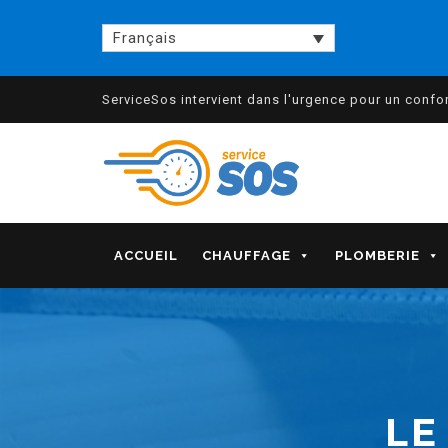
Français
ServiceSos intervient dans l'urgence pour un confort
ACCUEIL
CHAUFFAGE
PLOMBERIE
LE