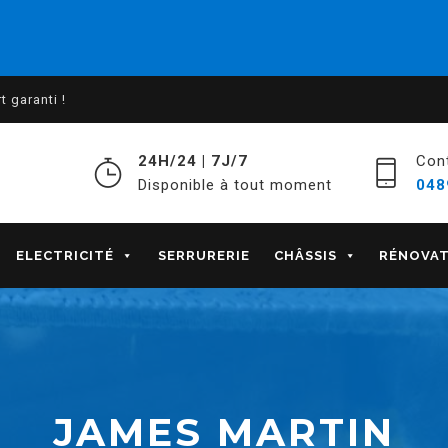
 garanti !
24H/24 | 7J/7
Con
Disponible à tout moment
048
ELECTRICITÉ
SERRURERIE
CHÂSSIS
RÉNOVA
JAMES MARTIN