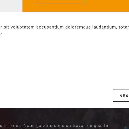
ror sit voluptatem accusantium doloremque laudantium, tot
r
NEX
s fériés. Nous garantissons un travail de qualité